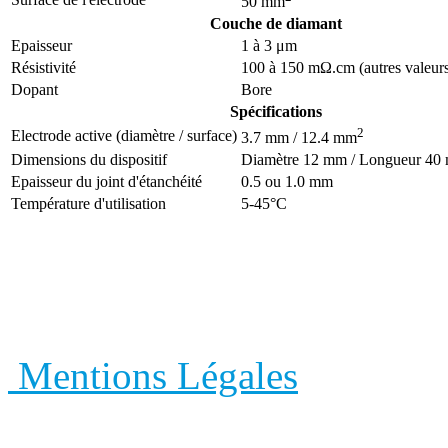
50 mm
Couche de diamant
Epaisseur
1 à 3 μm
Résistivité
100 à 150 mΩ.cm (autres valeur
Dopant
Bore
Spécifications
2
Electrode active (diamètre / surface)
3.7 mm / 12.4 mm
Dimensions du dispositif
Diamètre 12 mm / Longueur 40
Epaisseur du joint d'étanchéité
0.5 ou 1.0 mm
Température d'utilisation
5-45°C
NeoCoat SA
- Eplatures-
Fonds, Suisse - +41 32
Mentions Légales