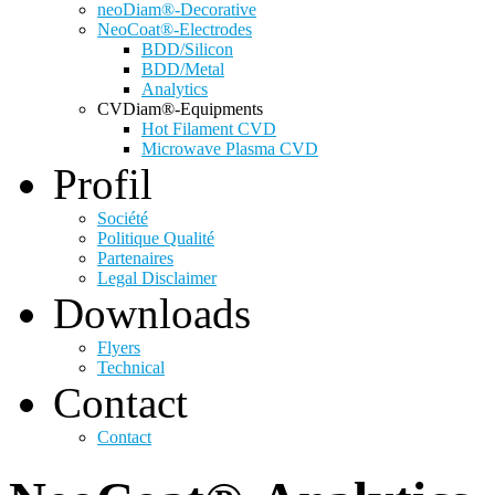
neoDiam®-Decorative
NeoCoat®-Electrodes
BDD/Silicon
BDD/Metal
Analytics
CVDiam®-Equipments
Hot Filament CVD
Microwave Plasma CVD
Profil
Société
Politique Qualité
Partenaires
Legal Disclaimer
Downloads
Flyers
Technical
Contact
Contact