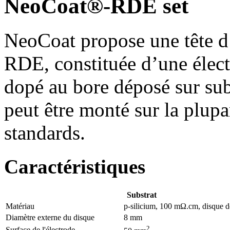
NeoCoat®-RDE set
NeoCoat propose une tête d
RDE, constituée d’une élect
dopé au bore déposé sur sub
peut être monté sur la plupa
standards.
Caractéristiques
Substrat
Matériau
p-silicium, 100 mΩ.cm, disque d
Diamètre externe du disque
8 mm
2
Surface de l'électrode