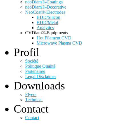
neoDiam®-Coatings
neoDiam®-Decorative
NeoCoat®-Electrodes
BDD/Silicon
BDD/Metal
Analytics
CVDiam®-Equipments
Hot Filament CVD
Microwave Plasma CVD
Profil
Société
Politique Qualité
Partenaires
Legal Disclaimer
Downloads
Flyers
Technical
Contact
Contact