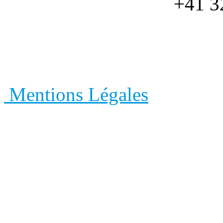
+41 3
NeoCoat SA
- Eplatures-
Fonds, Suisse - +41 32
Mentions Légales