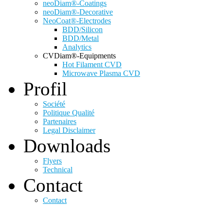
neoDiam®-Coatings
neoDiam®-Decorative
NeoCoat®-Electrodes
BDD/Silicon
BDD/Metal
Analytics
CVDiam®-Equipments
Hot Filament CVD
Microwave Plasma CVD
Profil
Société
Politique Qualité
Partenaires
Legal Disclaimer
Downloads
Flyers
Technical
Contact
Contact