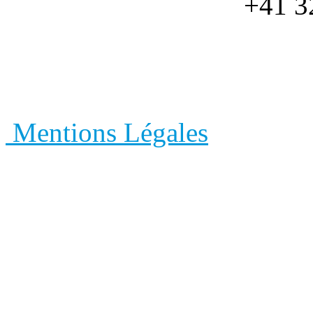
+41 3
NeoCoat SA
- Eplatures-
Fonds, Suisse - +41 32
Mentions Légales